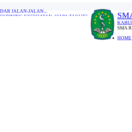
KRINING KESEHATAN. SIAPA TAKUT?...
SMA
U...
SMA NEGERI 1 WARU SIDOARJO...
KABUP
T MPLS-PDB SMAN 1 WARU...
SMA R
 di SMA Negeri 1 Waru...
RYA P5 DIKOLABORASIKAN DENGAN H...
HOME
DAR JALAN-JALAN...