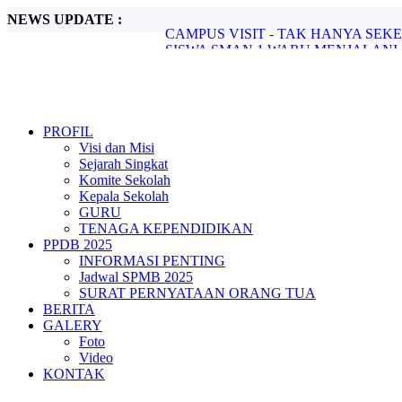
NEWS UPDATE :
SISWA SMAN 1 WARU MENJALANI S
HAPPY ENDING LDKS SMAN 1 WAR
SERAH TERIMA JABATAN KEPALA 
RANGKAIAN KEGIATAN MENYAMBU
Bimtek Implementasi Kurikulum Merdeka
BEGINI JADINYA JIKA GELAR KA
CAMPUS VISIT - TAK HANYA SEKE
PROFIL
Visi dan Misi
Sejarah Singkat
Komite Sekolah
Kepala Sekolah
GURU
TENAGA KEPENDIDIKAN
PPDB 2025
INFORMASI PENTING
Jadwal SPMB 2025
SURAT PERNYATAAN ORANG TUA
BERITA
GALERY
Foto
Video
KONTAK