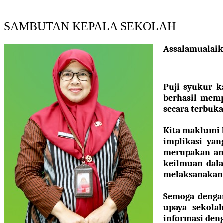
SAMBUTAN KEPALA SEKOLAH
Assalamualai
Puji syukur k
berhasil
memp
secara terbuka
Kita maklumi 
implikasi yan
merupakan an
keilmuan dala
melaksanakan r
Semoga dengan
upaya sekola
informasi den