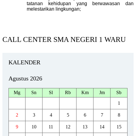
tatanan kehidupan yang berwawasan dan
melestarikan lingkungan
;
CALL CENTER SMA NEGERI 1 WARU
KALENDER
Agustus 2026
Mg
Sn
Sl
Rb
Km
Jm
Sb
1
2
3
4
5
6
7
8
9
10
11
12
13
14
15